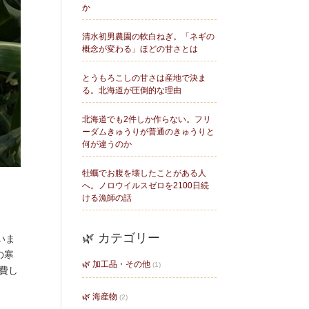
か
清水初男農園の軟白ねぎ。「ネギの
概念が変わる」ほどの甘さとは
とうもろこしの甘さは産地で決ま
る。北海道が圧倒的な理由
北海道でも2件しか作らない。フリ
ーダムきゅうりが普通のきゅうりと
何が違うのか
牡蠣でお腹を壊したことがある人
へ。ノロウイルスゼロを2100日続
ける漁師の話
🌿 カテゴリー
いま
の寒
🌿 加工品・その他
(1)
費し
🌿 海産物
(2)