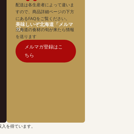
配送は各生産者によって違いま
すので、商品詳細ページの下方
にあるFAQをご覧ください。
美味しいぞ北海道「メルマ
ガ」
北海道の食材の旬が来たら情報
を送ります
メルマガ登録はこ
ちら
収入を得ています。