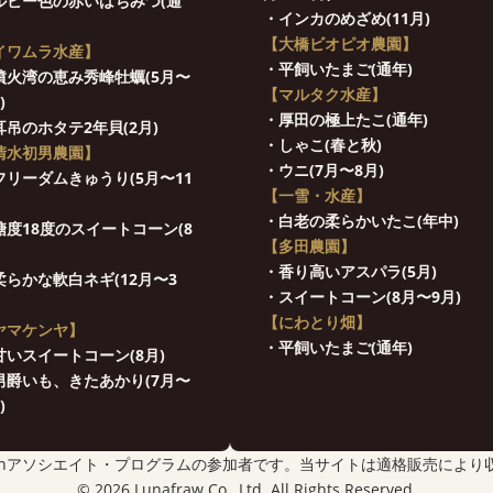
ルビー色の赤いはちみつ(通
・インカのめざめ(11月)
【大橋ビオピオ農園】
イワムラ水産】
・平飼いたまご(通年)
噴火湾の恵み秀峰牡蠣(5月〜
【マルタク水産】
)
・厚田の極上たこ(通年)
耳吊のホタテ2年貝(2月)
・しゃこ(春と秋)
清水初男農園】
・ウニ(7月〜8月)
フリーダムきゅうり(5月〜11
【一雪・水産】
・白老の柔らかいたこ(年中)
糖度18度のスイートコーン(8
【多田農園】
・香り高いアスパラ(5月)
柔らかな軟白ネギ(12月〜3
・スイートコーン(8月〜9月)
【にわとり畑】
ヤマケンヤ】
・平飼いたまご(通年)
甘いスイートコーン(8月)
男爵いも、きたあかり(7月〜
)
zonアソシエイト・プログラムの参加者です。当サイトは適格販売により
© 2026 Lunafraw Co., Ltd. All Rights Reserved.