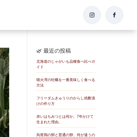


🌿 最近の投稿
北海道のじゃがいも品種食べ比べガ
イド
噴火湾の牡蠣を一番美味しく食べる
方法
フリーダムきゅうりのからし焼酎漬
けの作り方
赤いはちみつとは何か。7年かけて
生まれた理由。
烏骨鶏の卵と普通の卵、何が違うの