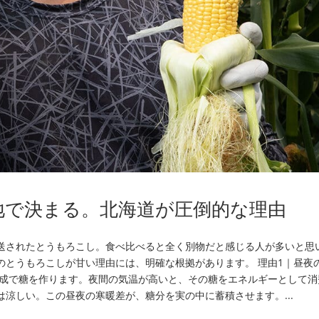
地で決まる。北海道が圧倒的な理由
送されたとうもろこし。食べ比べると全く別物だと感じる人が多いと思
のとうもろこしが甘い理由には、明確な根拠があります。 理由1｜昼夜
合成で糖を作ります。夜間の気温が高いと、その糖をエネルギーとして消
涼しい。この昼夜の寒暖差が、糖分を実の中に蓄積させます。...