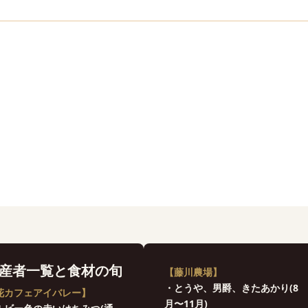
産者一覧と食材の旬
【藤川農場】
・とうや、男爵、きたあかり(8
花カフェアイバレー】
月〜11月)