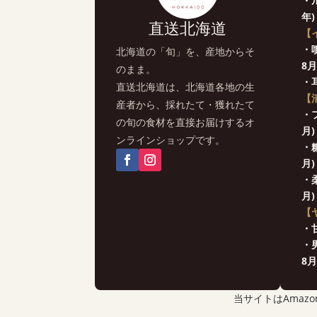
・
年)
直送北海道
【
・
北海道の「旬」を、産地からそ
8月
のまま。
・
直送北海道は、北海道各地の生
【
産者から、採れたて・獲れたて
・
の旬の食材を直接お届けするオ
月)
ンラインショップです。
・
月)
・
月)
【
・
・
8月
当サイトはAma