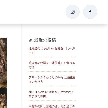


🌿 最近の投稿
北海道のじゃがいも品種食べ比べガ
イド
噴火湾の牡蠣を一番美味しく食べる
方法
フリーダムきゅうりのからし焼酎漬
けの作り方
赤いはちみつとは何か。7年かけて
生まれた理由。
烏骨鶏の卵と普通の卵、何が違うの