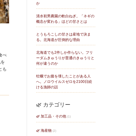
か
清水初男農園の軟白ねぎ。「ネギの
概念が変わる」ほどの甘さとは
とうもろこしの甘さは産地で決ま
る。北海道が圧倒的な理由
北海道でも2件しか作らない。フリ
食べ
ーダムきゅうりが普通のきゅうりと
気を
何が違うのか
とも
牡蠣でお腹を壊したことがある人
へ。ノロウイルスゼロを2100日続
ける漁師の話
🌿 カテゴリー
🌿 加工品・その他
(1)
🌿 海産物
(2)