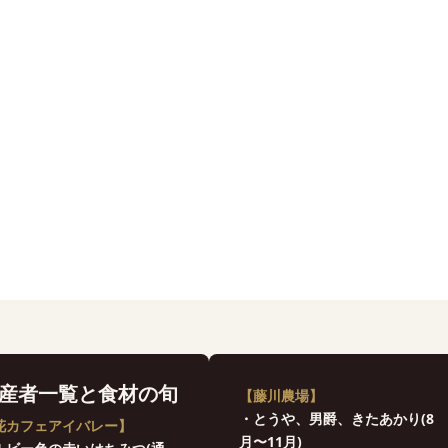
産者一覧と食材の旬
【藤川農場】
・とうや、男爵、きたあかり(8
花カフェアイバレー】
月〜11月)