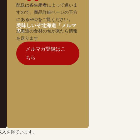
配送は各生産者によって違いま
すので、商品詳細ページの下方
にあるFAQをご覧ください。
美味しいぞ北海道「メルマ
ガ」
北海道の食材の旬が来たら情報
を送ります
メルマガ登録はこ
ちら
収入を得ています。