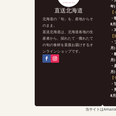
・
年)
直送北海道
【
・
北海道の「旬」を、産地からそ
8月
のまま。
・
直送北海道は、北海道各地の生
【
産者から、採れたて・獲れたて
・
の旬の食材を直接お届けするオ
月)
ンラインショップです。
・
月)
・
月)
【
・
・
8月
当サイトはAma