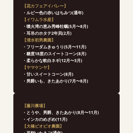
【花カフェアイバレー】
・ルビー色の赤いはちみつ(通年)
【イワムラ水産】
・噴火湾の恵み秀峰牡蠣(5月〜8月)
・耳吊のホタテ2年貝(2月)
【清水初男農園】
・フリーダムきゅうり(5月〜11月)
・糖度18度のスイートコーン(8月)
・柔らかな軟白ネギ(12月〜3月)
【ヤマケンヤ】
・甘いスイートコーン(8月)
・男爵いも、きたあかり(7月〜8月)
【藤川農場】
・とうや、男爵、きたあかり(8月〜11月)
・インカのめざめ(11月)
【大橋ビオピオ農園】
・平飼いたまご(通年)