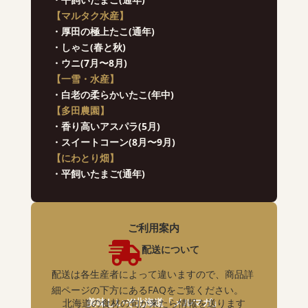
【マルタク水産】
・厚田の極上たこ(通年)
・しゃこ(春と秋)
・ウニ(7月〜8月)
【一雪・水産】
・白老の柔らかいたこ(年中)
【多田農園】
・香り高いアスパラ(5月)
・スイートコーン(8月〜9月)
【にわとり畑】
・平飼いたまご(通年)
ご利用案内

配送について
配送は各生産者によって違いますので、商品詳
細ページの下方にあるFAQをご覧ください。
美味しいぞ北海道「メルマガ」
北海道の食材の旬が来たら情報を送ります